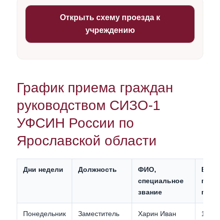
Открыть схему проезда к
учреждению
График приема граждан
руководством СИЗО-1
УФСИН России по
Ярославской области
Дни недели
Должность
ФИО,
Врем
специальное
пров
звание
прие
Понедельник
Заместитель
Харин Иван
11:00