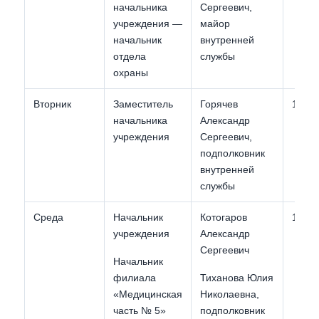
начальника
Сергеевич,
учреждения —
майор
начальник
внутренней
отдела
службы
охраны
Вторник
Заместитель
Горячев
11:00
начальника
Александр
учреждения
Сергеевич,
подполковник
внутренней
службы
Среда
Начальник
Котогаров
11:00
учреждения
Александр
Сергеевич
Начальник
филиала
Тиханова Юлия
«Медицинская
Николаевна,
часть № 5»
подполковник