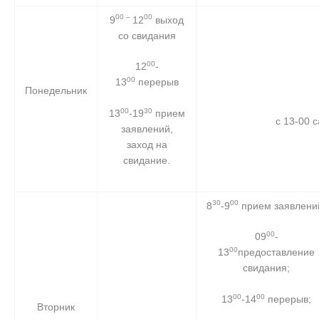
00 –
00
9
12
выход
со свидания
00
12
-
00
13
перерыв
Понедельник
00
30
13
-19
прием
с 13-00 
заявлений,
заход на
свидание.
30
00
8
-9
прием заявлени
00
09
-
00
13
предоставление
свидания;
00
00
13
-14
перерыв;
Вторник