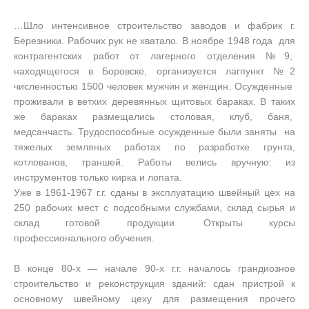
…Шло интенсивное строительство заводов и фабрик г.
Березники. Рабочих рук не хватало. В ноябре 1948 года для
контрагентских работ от лагерного отделения №9,
находящегося в Боровске, организуется лагпункт №2
численностью 1500 человек мужчин и женщин. Осужденные
проживали в ветхих деревянных щитовых бараках. В таких
же бараках размещались столовая, клуб, баня,
медсанчасть. Трудоспособные осужденные были заняты на
тяжелых земляных работах по разработке грунта,
котлованов, траншей. Работы велись вручную: из
инструментов только кирка и лопата.
Уже в 1961-1967 г.г. сданы в эксплуатацию швейный цех на
250 рабочих мест с подсобными службами, склад сырья и
склад готовой продукции. Открыты курсы
профессионального обучения.
В конце 80-х — начале 90-х г.г. началось грандиозное
строительство и реконструкция зданий: сдан пристрой к
основному швейному цеху для размещения прочего