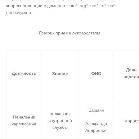
корреспонденции с доменов .com* .org* .net* .rs* .ua*
невозможно
___
___
График приема руководством
День
Должность
Звание
ФИО
недел
Бармин
полковник
Начальник
внутренней
вторни
Александр
учреждения
службы
Андреевич