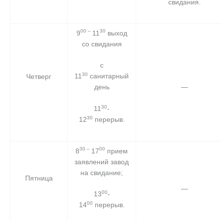
свидания.
00 –
30
9
11
выход
со свидания
с
30
11
санитарный
Четверг
день
—
30
11
-
30
12
перерыв.
30 –
00
8
17
прием
заявлений завод
на свидание;
Пятница
—
00
13
-
00
14
перерыв.