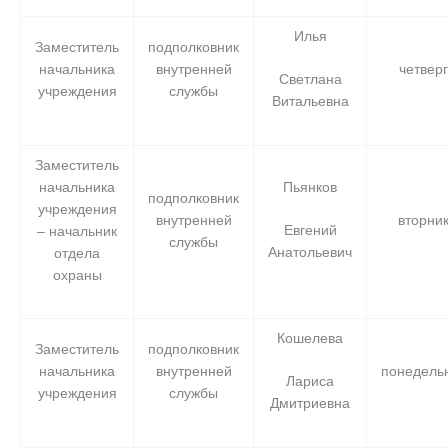
Илья
Заместитель
подполковник
начальника
внутренней
четверг
Светлана
учреждения
службы
Витальевна
Заместитель
начальника
Пьянков
подполковник
учреждения
внутренней
вторни
Евгений
– начальник
службы
Анатольевич
отдела
охраны
Кошелева
Заместитель
подполковник
начальника
внутренней
понедель
Лариса
учреждения
службы
Дмитриевна