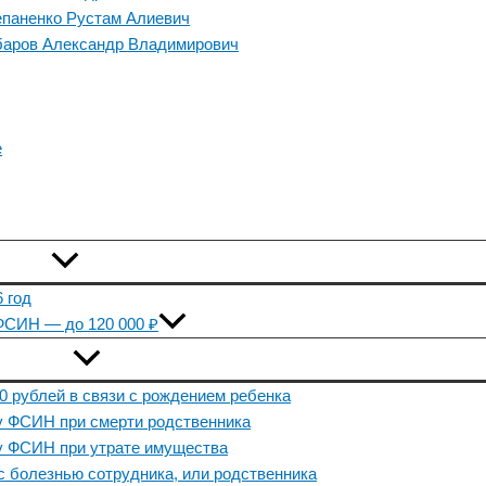
епаненко Рустам Алиевич
баров Александр Владимирович
е
 год
ФСИН — до 120 000 ₽
0 рублей в связи с рождением ребенка
ку ФСИН при смерти родственника
ку ФСИН при утрате имущества
с болезнью сотрудника, или родственника