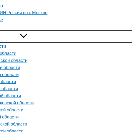
д)
Н России по г. Москве
ве
сти
области
ской области
й области
 области
области
 области
й области
ковской области
ой области
 области
ской области
ой области