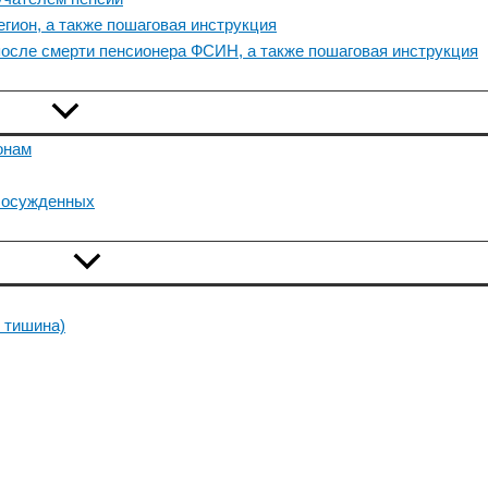
егион, а также пошаговая инструкция
после смерти пенсионера ФСИН, а также пошаговая инструкция
онам
 осужденных
 тишина)