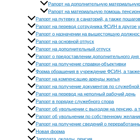
Рапорт на дополнительную материальную
Рапорт на материальную помощь пенсио
Рапорт на путевку в санаторий, а также пошаго
Рапорт на перевод сотрудника ФСИН в другое 
Рапорт о назначении на вышестоящую должнос
Рапорт на основной отпуск
Рапорт на дополнительный отпуск
Рапорт о предоставлении дополнительного дня
Рапорт на получение справки-объективки
Форма обращения в учреждение ФСИН, а также
Рапорт на компенсацию аренды жилья
Рапорт на получение документов по служебной
Рапорт на перевод на неполный рабочий день
Рапорт в порядке служебного спора
Рапорт об увольнении с выходом на пенсию, а 
Рапорт об увольнении по собственному желани
Рапорт на получение сведений о переработанн
Новая форма
Зарплата, оклады, пенсия